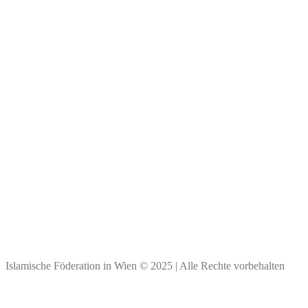
Wichtige Links
Impressum
Kontakt & Personen
Spendenkonto
Bank Austria
BIC: BKAUATWW
IBAN: ****
Vielen Dank für Ihre Spende!
Islamische Föderation in Wien © 2025 | Alle Rechte vorbehalten