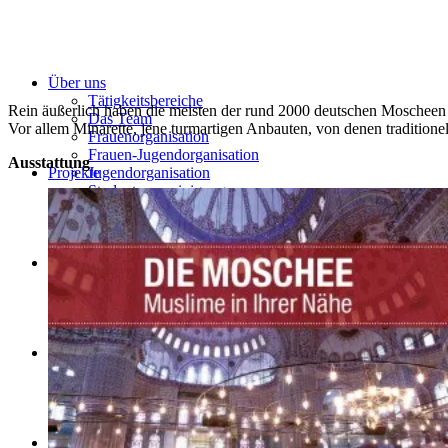
Über uns
Tätigkeitsbereiche
Rein äußerlich haben die meisten der rund 2000 deutschen Moscheen 
Das Team
Vor allem Minarette, jene turmartigen Anbauten, von denen traditionel
Frauenorganisation
Frauen-Jugendorganisation
Ausstattung
Projekte
Jugendorganisation
Studentenvereinigung
Der Islam
Der Islam – eine Weltreligion
Der Koran – die Botschaft Gottes
Muhammad – der Gesandte Gottes
Die Moschee – Muslime in ihrer Nähe
Meldungen
Ramadan – die Zeit der Besinnung
Islamische Feste – Zeiten des Gedenkens und Feierns
Islam – schnell erklärt
Moscheen