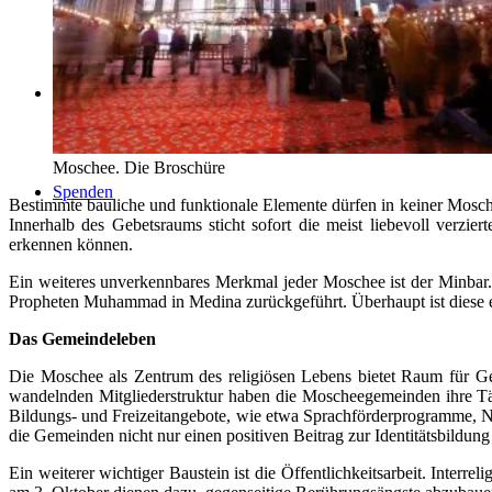
Kontakt
Moschee. Die Broschüre
Spenden
Bestimmte bauliche und funktionale Elemente dürfen in keiner Mosche
Innerhalb des Gebetsraums sticht sofort die meist liebevoll verzie
erkennen können.
Ein weiteres unverkennbares Merkmal jeder Moschee ist der Minbar. 
Propheten Muhammad in Medina zurückgeführt. Überhaupt ist diese er
Das Gemeindeleben
Die Moschee als Zentrum des religiösen Lebens bietet Raum für Gebet
wandelnden Mitgliederstruktur haben die Moscheegemeinden ihre Tät
Bildungs- und Freizeitangebote, wie etwa Sprachförderprogramme, 
die Gemeinden nicht nur einen positiven Beitrag zur Identitätsbildung 
Ein weiterer wichtiger Baustein ist die Öffentlichkeitsarbeit. Inter