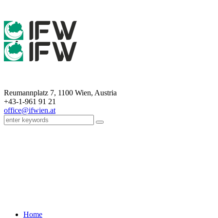
Reumannplatz 7,
1100
Wien
,
Austria
+43-1-961 91 21
office@ifwien.at
Die Moschee – Muslime in ih
Home