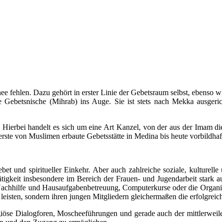
e fehlen. Dazu gehört in erster Linie der Gebetsraum selbst, ebenso w
rte Gebetsnische (Mihrab) ins Auge. Sie ist stets nach Mekka ausger
Hierbei handelt es sich um eine Art Kanzel, von der aus der Imam die 
ste von Muslimen erbaute Gebetsstätte in Medina bis heute vorbildhaft
 und spiritueller Einkehr. Aber auch zahlreiche soziale, kulturelle u
igkeit insbesondere im Bereich der Frauen- und Jugendarbeit stark 
Nachhilfe und Hausaufgabenbetreuung, Computerkurse oder die Organis
leisten, sondern ihren jungen Mitgliedern gleichermaßen die erfolgreich
religiöse Dialogforen, Moscheeführungen und gerade auch der mittlerwei