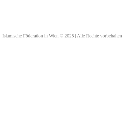
IBAN: ****
Vielen Dank für Ihre Spende!
Islamische Föderation in Wien © 2025 | Alle Rechte vorbehalten