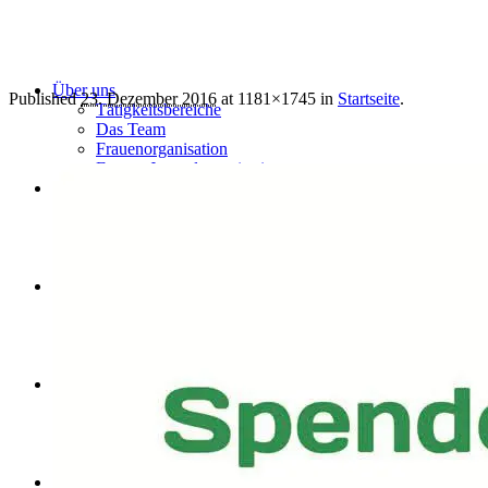
Über uns
Published
23. Dezember 2016
at 1181×1745 in
Startseite
.
Tätigkeitsbereiche
Das Team
Frauenorganisation
Frauen-Jugendorganisation
Projekte
Jugendorganisation
Studentenvereinigung
Der Islam
Der Islam – eine Weltreligion
Der Koran – die Botschaft Gottes
Muhammad – der Gesandte Gottes
Die Moschee – Muslime in ihrer Nähe
Meldungen
Ramadan – die Zeit der Besinnung
Islamische Feste – Zeiten des Gedenkens und Feierns
Islam – schnell erklärt
Moscheen