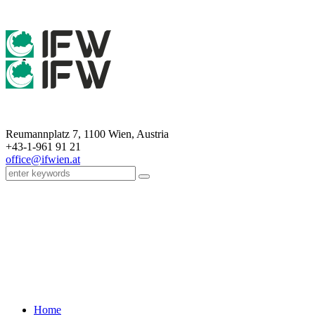
Reumannplatz 7,
1100
Wien
,
Austria
+43-1-961 91 21
office@ifwien.at
Aufruf zur Gesellschaftlichen 
Home