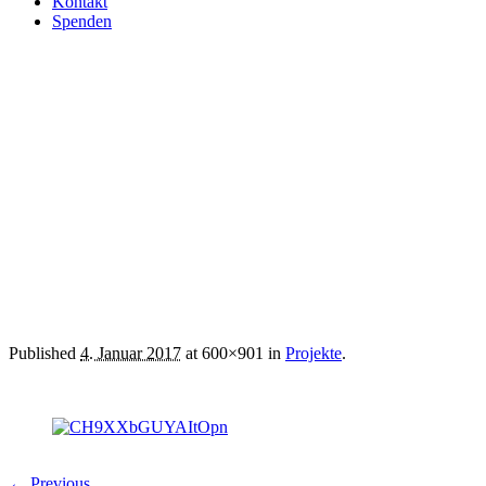
Kontakt
Spenden
CH9XXbGUYAItOpn
Published
4. Januar 2017
at 600×901 in
Projekte
.
← Previous