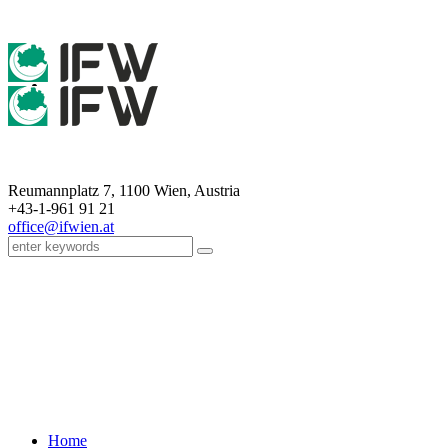
Reumannplatz 7,
1100
Wien
,
Austria
+43-1-961 91 21
office@ifwien.at
1319277117359
Home