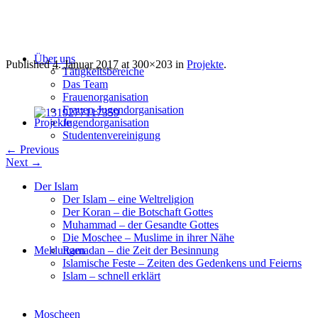
Über uns
Published
4. Januar 2017
at 300×203 in
Projekte
.
Tätigkeitsbereiche
Das Team
Frauenorganisation
Frauen-Jugendorganisation
Projekte
Jugendorganisation
Studentenvereinigung
← Previous
Next →
Der Islam
Der Islam – eine Weltreligion
Der Koran – die Botschaft Gottes
Muhammad – der Gesandte Gottes
Die Moschee – Muslime in ihrer Nähe
Meldungen
Ramadan – die Zeit der Besinnung
Islamische Feste – Zeiten des Gedenkens und Feierns
Islam – schnell erklärt
Moscheen