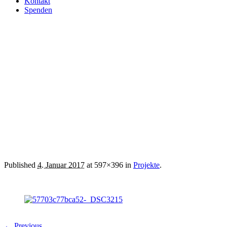
Kontakt
Spenden
57703c77bca52-_DSC3215
Published
4. Januar 2017
at 597×396 in
Projekte
.
← Previous