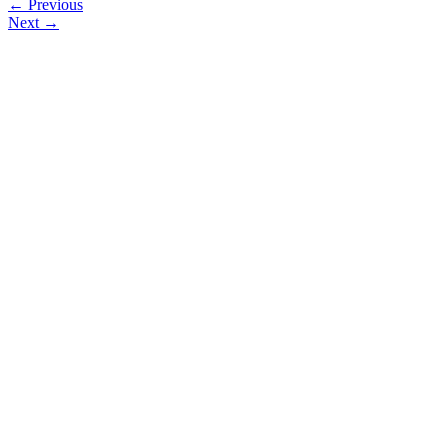
← Previous
Next →
Islamische Föderation in Wien
Reumannplatz 7
A-1100 Wien