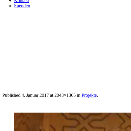
Kontakt
Spenden
12716430_562826773884895_
Published
4. Januar 2017
at 2048×1365 in
Projekte
.