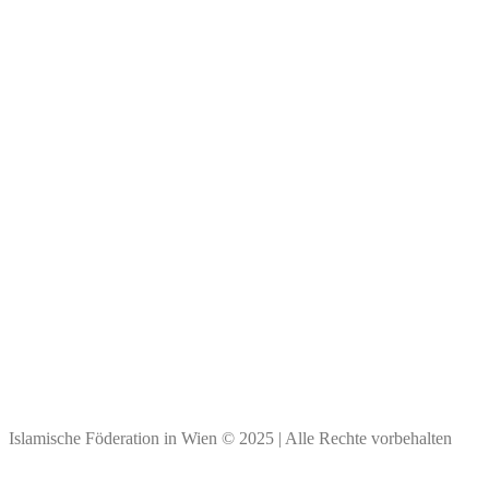
Wichtige Links
Impressum
Kontakt & Personen
Spendenkonto
Bank Austria
BIC: BKAUATWW
IBAN: ****
Vielen Dank für Ihre Spende!
Islamische Föderation in Wien © 2025 | Alle Rechte vorbehalten