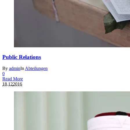
Public Relations
By
admin
In
Abteilungen
0
Read More
18.12
2016