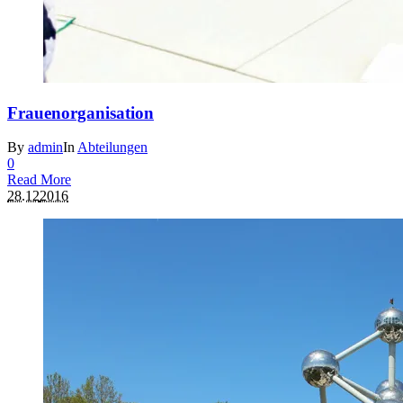
Frauenorganisation
By
admin
In
Abteilungen
0
Read More
28.12
2016