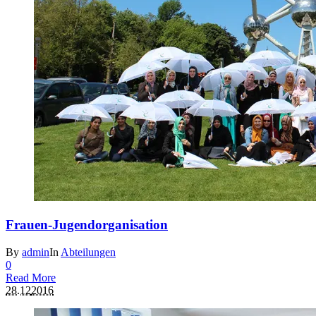
Frauen-Jugendorganisation
By
admin
In
Abteilungen
0
Read More
28.12
2016