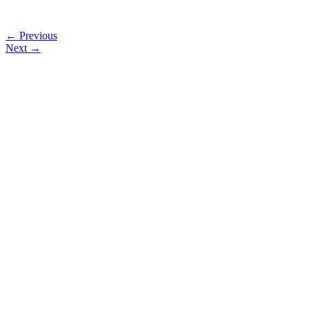
← Previous
Next →
Islamische Föderation in Wien