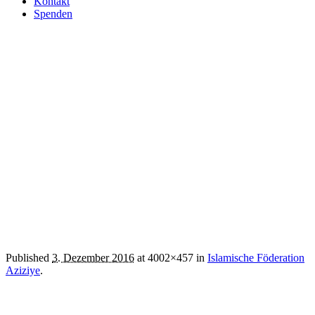
Kontakt
Spenden
Islamische Föderation
Sollenau
Published
3. Dezember 2016
at 4002×457 in
Islamische Föderation
Aziziye
.