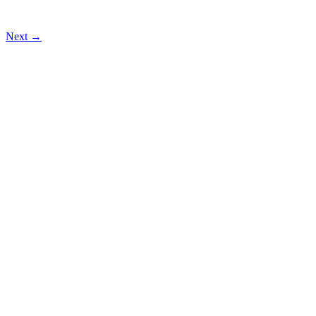
Next →
Islamische Föderation in Wien
Reumannplatz 7