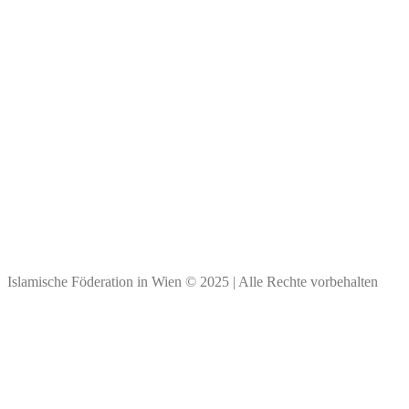
Impressum
Kontakt & Personen
Spendenkonto
Bank Austria
BIC: BKAUATWW
IBAN: ****
Vielen Dank für Ihre Spende!
Islamische Föderation in Wien © 2025 | Alle Rechte vorbehalten