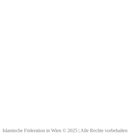
Wichtige Links
Impressum
Kontakt & Personen
Spendenkonto
Bank Austria
BIC: BKAUATWW
IBAN: ****
Vielen Dank für Ihre Spende!
Islamische Föderation in Wien © 2025 | Alle Rechte vorbehalten