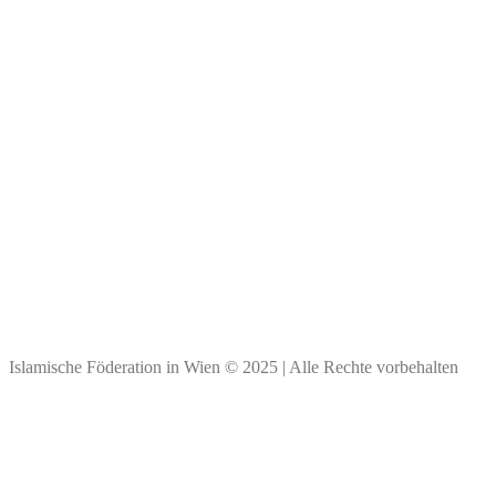
Impressum
Kontakt & Personen
Spendenkonto
Bank Austria
BIC: BKAUATWW
IBAN: ****
Vielen Dank für Ihre Spende!
Islamische Föderation in Wien © 2025 | Alle Rechte vorbehalten