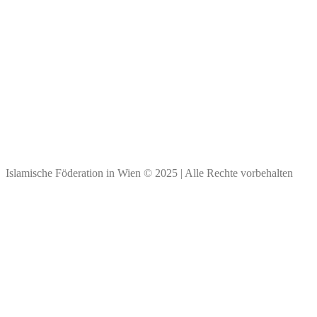
Spendenkonto
Bank Austria
BIC: BKAUATWW
IBAN: ****
Vielen Dank für Ihre Spende!
Islamische Föderation in Wien © 2025 | Alle Rechte vorbehalten