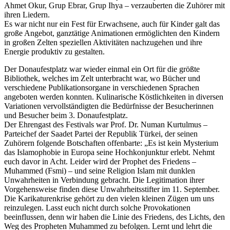
Ahmet Okur, Grup Ebrar, Grup Ihya – verzauberten die Zuhörer mit
ihren Liedern.
Es war nicht nur ein Fest für Erwachsene, auch für Kinder galt das
große Angebot, ganztätige Animationen ermöglichten den Kindern
in großen Zelten speziellen Aktivitäten nachzugehen und ihre
Energie produktiv zu gestalten.
Der Donaufestplatz war wieder einmal ein Ort für die größte
Bibliothek, welches im Zelt unterbracht war, wo Bücher und
verschiedene Publikationsorgane in verschiedenen Sprachen
angeboten werden konnten. Kulinarische Köstlichkeiten in diversen
Variationen vervollständigten die Bedürfnisse der Besucherinnen
und Besucher beim 3. Donaufestplatz.
Der Ehrengast des Festivals war Prof. Dr. Numan Kurtulmus –
Parteichef der Saadet Partei der Republik Türkei, der seinen
Zuhörern folgende Botschaften offenbarte: „Es ist kein Mysterium
das Islamophobie in Europa seine Hochkonjunktur erlebt. Nehmt
euch davor in Acht. Leider wird der Prophet des Friedens –
Muhammed (Fsmi) – und seine Religion Islam mit dunklen
Unwahrheiten in Verbindung gebracht. Die Legitimation ihrer
Vorgehensweise finden diese Unwahrheitsstifter im 11. September.
Die Karikaturenkrise gehört zu den vielen kleinen Zügen um uns
reinzulegen. Lasst euch nicht durch solche Provokationen
beeinflussen, denn wir haben die Linie des Friedens, des Lichts, den
Weg des Propheten Muhammed zu befolgen. Lernt und lehrt die