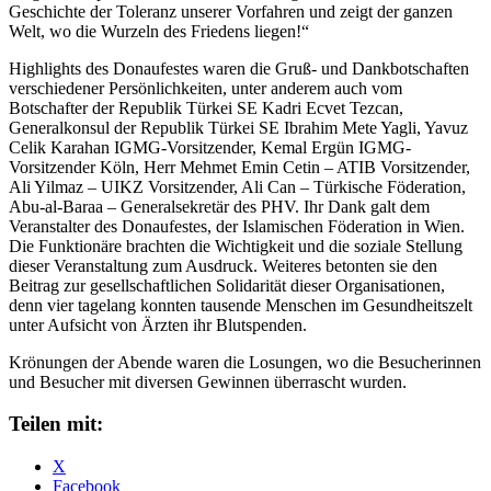
Geschichte der Toleranz unserer Vorfahren und zeigt der ganzen
Welt, wo die Wurzeln des Friedens liegen!“
Highlights des Donaufestes waren die Gruß- und Dankbotschaften
verschiedener Persönlichkeiten, unter anderem auch vom
Botschafter der Republik Türkei SE Kadri Ecvet Tezcan,
Generalkonsul der Republik Türkei SE Ibrahim Mete Yagli, Yavuz
Celik Karahan IGMG-Vorsitzender, Kemal Ergün IGMG-
Vorsitzender Köln, Herr Mehmet Emin Cetin – ATIB Vorsitzender,
Ali Yilmaz – UIKZ Vorsitzender, Ali Can – Türkische Föderation,
Abu-al-Baraa – Generalsekretär des PHV. Ihr Dank galt dem
Veranstalter des Donaufestes, der Islamischen Föderation in Wien.
Die Funktionäre brachten die Wichtigkeit und die soziale Stellung
dieser Veranstaltung zum Ausdruck. Weiteres betonten sie den
Beitrag zur gesellschaftlichen Solidarität dieser Organisationen,
denn vier tagelang konnten tausende Menschen im Gesundheitszelt
unter Aufsicht von Ärzten ihr Blutspenden.
Krönungen der Abende waren die Losungen, wo die Besucherinnen
und Besucher mit diversen Gewinnen überrascht wurden.
Teilen mit:
X
Facebook