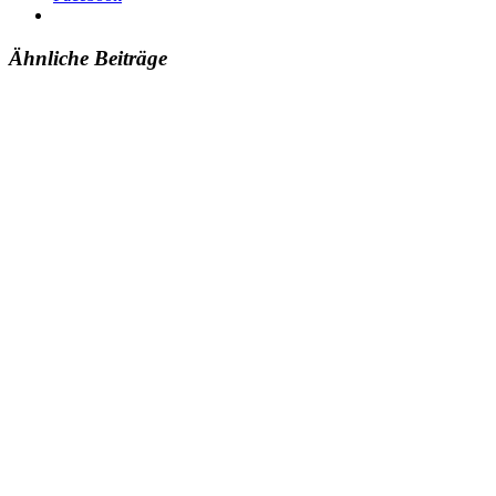
Ähnliche Beiträge
Islamische Föderation in Wien
Reumannplatz 7
A-1100 Wien