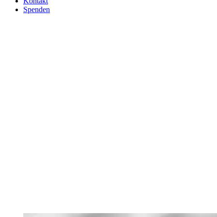
Kontakt
Spenden
Die Islamische Föderation
in Wien organisierte vom
13. – 16. Mai das 3.
Donaufest.