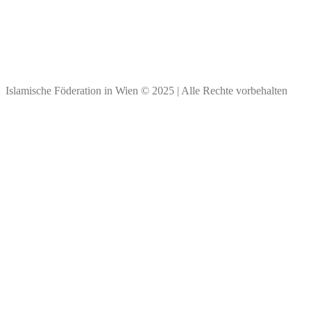
BIC: BKAUATWW
IBAN: ****
Vielen Dank für Ihre Spende!
Islamische Föderation in Wien © 2025 | Alle Rechte vorbehalten