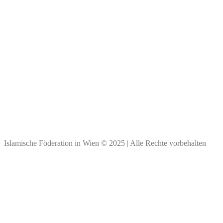
Kontakt & Personen
Spendenkonto
Bank Austria
BIC: BKAUATWW
IBAN: ****
Vielen Dank für Ihre Spende!
Islamische Föderation in Wien © 2025 | Alle Rechte vorbehalten