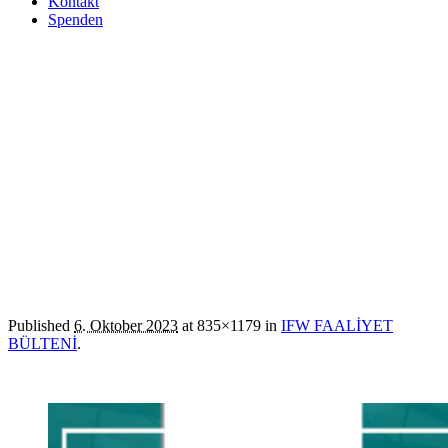
Kontakt
Spenden
sayi2-1
Published
6. Oktober 2023
at 835×1179 in
IFW FAALİYET
BÜLTENİ
.