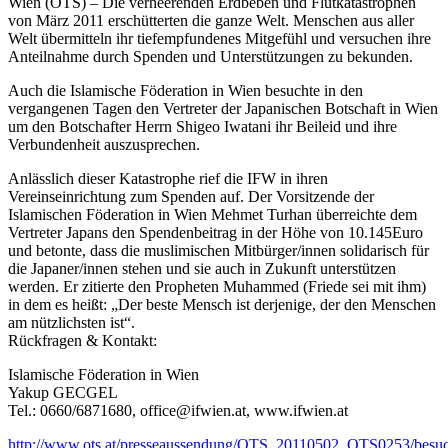
Wien (OTS) – Die verheerenden Erdbeben und Flutkatastrophen
von März 2011 erschütterten die ganze Welt. Menschen aus aller
Welt übermitteln ihr tiefempfundenes Mitgefühl und versuchen ihre
Anteilnahme durch Spenden und Unterstützungen zu bekunden.
Auch die Islamische Föderation in Wien besuchte in den
vergangenen Tagen den Vertreter der Japanischen Botschaft in Wien
um den Botschafter Herrn Shigeo Iwatani ihr Beileid und ihre
Verbundenheit auszusprechen.
Anlässlich dieser Katastrophe rief die IFW in ihren
Vereinseinrichtung zum Spenden auf. Der Vorsitzende der
Islamischen Föderation in Wien Mehmet Turhan überreichte dem
Vertreter Japans den Spendenbeitrag in der Höhe von 10.145Euro
und betonte, dass die muslimischen Mitbürger/innen solidarisch für
die Japaner/innen stehen und sie auch in Zukunft unterstützen
werden. Er zitierte den Propheten Muhammed (Friede sei mit ihm)
in dem es heißt: „Der beste Mensch ist derjenige, der den Menschen
am nützlichsten ist“.
Rückfragen & Kontakt:
Islamische Föderation in Wien
Yakup GECGEL
Tel.: 0660/6871680, office@ifwien.at, www.ifwien.at
http://www.ots.at/presseaussendung/OTS_20110502_OTS0253/besu