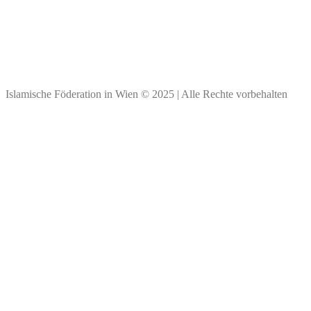
BIC: BKAUATWW
IBAN: ****
Vielen Dank für Ihre Spende!
Islamische Föderation in Wien © 2025 | Alle Rechte vorbehalten