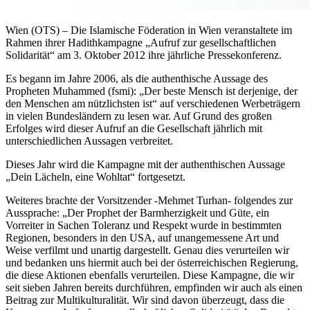
Wien (OTS) – Die Islamische Föderation in Wien veranstaltete im
Rahmen ihrer Hadithkampagne „Aufruf zur gesellschaftlichen
Solidarität“ am 3. Oktober 2012 ihre jährliche Pressekonferenz.
Es begann im Jahre 2006, als die authenthische Aussage des
Propheten Muhammed (fsmi): „Der beste Mensch ist derjenige, der
den Menschen am nützlichsten ist“ auf verschiedenen Werbeträgern
in vielen Bundesländern zu lesen war. Auf Grund des großen
Erfolges wird dieser Aufruf an die Gesellschaft jährlich mit
unterschiedlichen Aussagen verbreitet.
Dieses Jahr wird die Kampagne mit der authenthischen Aussage
„Dein Lächeln, eine Wohltat“ fortgesetzt.
Weiteres brachte der Vorsitzender -Mehmet Turhan- folgendes zur
Aussprache: „Der Prophet der Barmherzigkeit und Güte, ein
Vorreiter in Sachen Toleranz und Respekt wurde in bestimmten
Regionen, besonders in den USA, auf unangemessene Art und
Weise verfilmt und unartig dargestellt. Genau dies verurteilen wir
und bedanken uns hiermit auch bei der österreichischen Regierung,
die diese Aktionen ebenfalls verurteilen. Diese Kampagne, die wir
seit sieben Jahren bereits durchführen, empfinden wir auch als einen
Beitrag zur Multikulturalität. Wir sind davon überzeugt, dass die