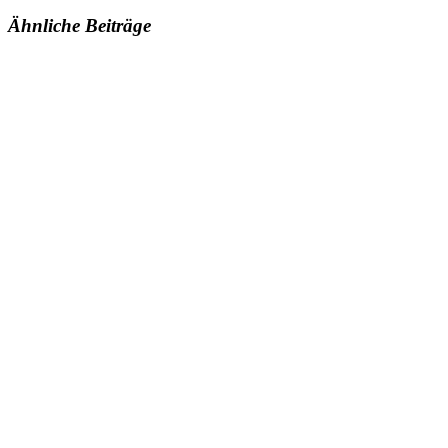
Ähnliche Beiträge
Islamische Föderation in Wien
Reumannplatz 7
A-1100 Wien
office(at)ifwien.at