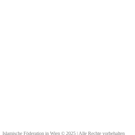
Kontaktdaten aller Moscheen
Wichtige Links
Impressum
Kontakt & Personen
Spendenkonto
Bank Austria
BIC: BKAUATWW
IBAN: ****
Vielen Dank für Ihre Spende!
Islamische Föderation in Wien © 2025 | Alle Rechte vorbehalten